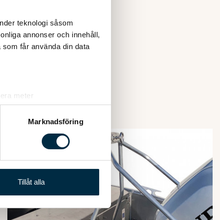
änder teknologi såsom
rsonliga annonser och innehåll,
a som får använda din data
SIA
lera meter
ryck)
ljsektionen
. Du kan ändra
Marknadsföring
andahålla funktioner för
n information från din enhet
 tur kombinera informationen
Tillåt alla
deras tjänster.