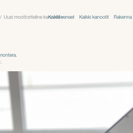
Uusi moottoriteline kanootille
Kaikki veneet
Kaikki kanootit
Rakenna 
 montera.
.