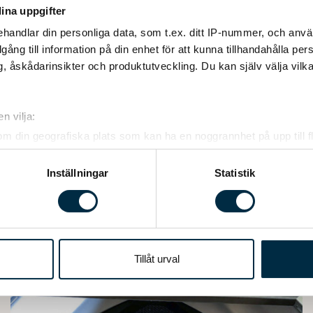
ina uppgifter
handlar din personliga data, som t.ex. ditt IP-nummer, och anv
illgång till information på din enhet för att kunna tillhandahålla pe
, åskådarinsikter och produktutveckling. Du kan själv välja vilk
SÄÄ LINDERIN UUTI
n vilja:
om din geografiska plats som kan ha en noggrannhet på upp till f
genom att aktivt skanna den för specifika kännetecken (fingeravt
rsonliga uppgifter behandlas och ställ in dina preferenser i
deta
Inställningar
Statistik
ke när som helst från cookie-förklaringen.
e för att anpassa innehållet och annonserna till användarna, tillh
vår trafik. Vi vidarebefordrar även sådana identifierare och anna
nnons- och analysföretag som vi samarbetar med. Dessa kan i sin
Tillåt urval
har tillhandahållit eller som de har samlat in när du har använt 