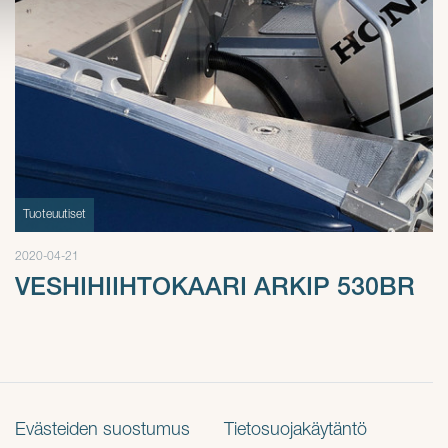
Tuoteuutiset
2020-04-21
VESHIHIIHTOKAARI ARKIP 530BR
Evästeiden suostumus
Tietosuojakäytäntö