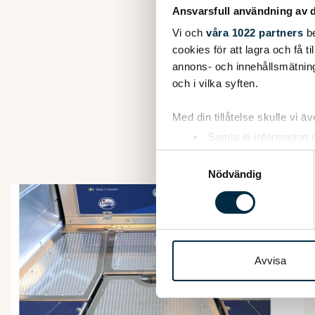
Ansvarsfull användning av d
Vi och
våra 1022 partners
be
cookies för att lagra och få t
annons- och innehållsmätning
LI
och i vilka syften.
Med din tillåtelse skulle vi äve
Samla in information 
Identifiera din enhet 
Samtyckesval
Ta reda på mer om hur dina pe
Nödvändig
eller dra tillbaka ditt samtyc
Vi använder enhetsidentifierar
sociala medier och analysera 
till de sociala medier och a
Avvisa
med annan information som du 