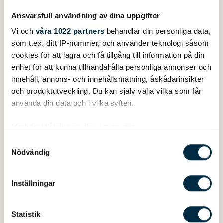
Ansvarsfull användning av dina uppgifter
Vi och
våra 1022 partners
behandlar din personliga data,
som t.ex. ditt IP-nummer, och använder teknologi såsom
Venetarvikkeet
cookies för att lagra och få tillgång till information på din
Lukkopaketti
enhet för att kunna tillhandahålla personliga annonser och
169EUR
innehåll, annons- och innehållsmätning, åskådarinsikter
och produktutveckling. Du kan själv välja vilka som får
använda din data och i vilka syften.
Med din tillåtelse skulle vi även vilja:
Samla in information om din geografiska plats
Samtyckesval
Nödvändig
som kan ha en noggrannhet på upp till flera meter
Identifiera din enhet genom att aktivt skanna den
för specifika kännetecken (fingeravtryck)
Inställningar
Ta reda på mer om hur dina personliga uppgifter
behandlas och ställ in dina preferenser i
detaljsektionen
.
Statistik
Du kan ändra eller dra tillbaka ditt samtycke när som