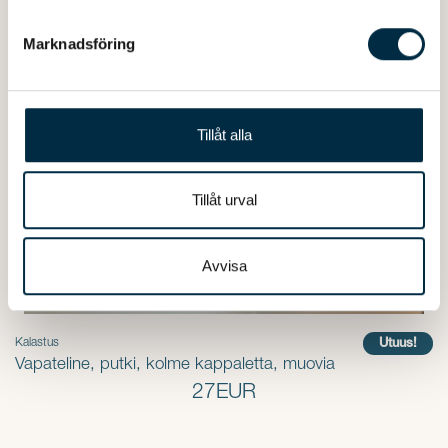
helst från cookie-förklaringen.
Marknadsföring
Vi använder enhetsidentifierare för att anpassa innehållet
och annonserna till användarna, tillhandahålla funktioner
för sociala medier och analysera vår trafik. Vi
vidarebefordrar även sådana identifierare och annan
Tillåt alla
information från din enhet till de sociala medier och
annons- och analysföretag som vi samarbetar med.
Dessa kan i sin tur kombinera informationen med annan
Tillåt urval
information som du har tillhandahållit eller som de har
samlat in när du har använt deras tjänster.
Avvisa
Utuus!
Kalastus
Vapateline, putki, kolme kappaletta, muovia
27EUR