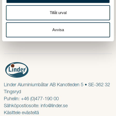
annons- och analysföretag som vi samarbetar med.
180EUR
OSTA
Dessa kan i sin tur kombinera informationen med annan
Tillåt urval
information som du har tillhandahållit eller som de har
samlat in när du har använt deras tjänster.
Avvisa
Linder Aluminiumbåtar AB Kanotleden 5 • SE-362 32
Tingsryd
Puhelin: +46 (0)477-190 00
Sähköpostiosoite:
info@linder.se
Käsittele evästeitä