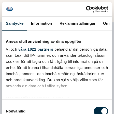
Samtycke
Information
Reklaminställningar
Om
400 + Suzuki 9,9 hk
Ansvarsfull användning av dina uppgifter
Vi och
våra 1022 partners
behandlar din personliga data,
som t.ex. ditt IP-nummer, och använder teknologi såsom
cookies för att lagra och få tillgång till information på din
enhet för att kunna tillhandahålla personliga annonser och
innehåll, annons- och innehållsmätning, åskådarinsikter
och produktutveckling. Du kan själv välja vilka som får
använda din data och i vilka syften.
Med din tillåtelse skulle vi även vilja:
Samla in information om din geografiska plats
Samtyckesval
Nödvändig
som kan ha en noggrannhet på upp till flera meter