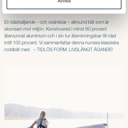
Avvisa
Andra fina dagar är denna rymliga båt med sina goda
förvaringsutrymmen en trevlig utflyktsbåt för lugna vatten.
En bästsäljande – och osänkbar – allround båt som är
skonsam mot miljön. Konstruerad i minst 60 procent
återvunnet aluminium och i sin tur återvinningsbar till näst
intill 100 procent. Vi sammanfattar denna numera klassiska
roddbåt med – TIDLÖS FORM. LIVSLÅNGT ÄGANDE!