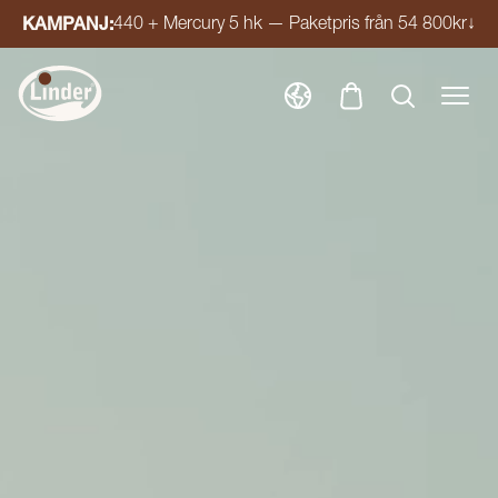
KAMPANJ:
440 + Mercury 5 hk — Paketpris från 54 800kr
↓