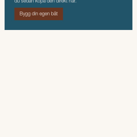
du sedan köpa den direkt här.
Bygg din egen båt
KAMPANJPAKET
FISHING 440 + MERCURY 5
HK
Båt monterad och klar med Mercury 5 hk (F5