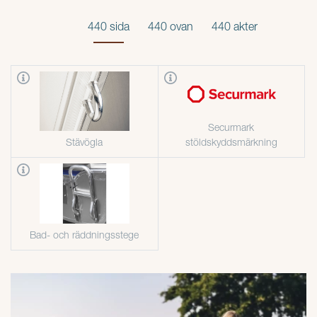
440 sida
440 ovan
440 akter
Securmark
Stävögla
stöldskyddsmärkning
Bad- och räddningsstege