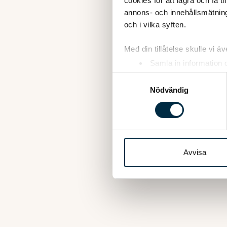
cookies för att lagra och få t
annons- och innehållsmätning
och i vilka syften.
Med din tillåtelse skulle vi äve
Samla in information 
Identifiera din enhet 
Samtyckesval
Ta reda på mer om hur dina pe
Nödvändig
eller dra tillbaka ditt samtyc
Vi använder enhetsidentifierar
sociala medier och analysera 
till de sociala medier och a
Avvisa
med annan information som du 