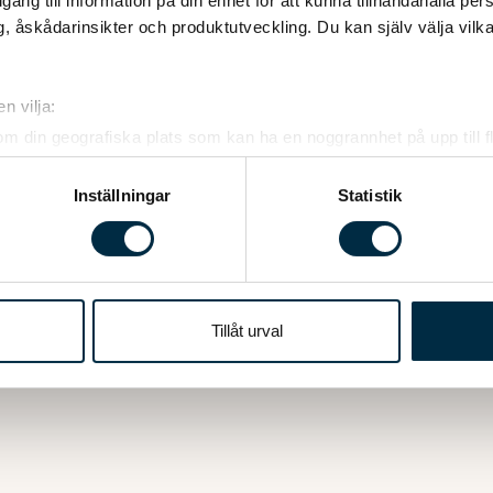
illgång till information på din enhet för att kunna tillhandahålla pe
, åskådarinsikter och produktutveckling. Du kan själv välja vilk
n vilja:
om din geografiska plats som kan ha en noggrannhet på upp till f
genom att aktivt skanna den för specifika kännetecken (fingeravt
rsonliga uppgifter behandlas och ställ in dina preferenser i
deta
Inställningar
Statistik
ke när som helst från cookie-förklaringen.
e för att anpassa innehållet och annonserna till användarna, tillh
vår trafik. Vi vidarebefordrar även sådana identifierare och anna
nnons- och analysföretag som vi samarbetar med. Dessa kan i sin
Tillåt urval
har tillhandahållit eller som de har samlat in när du har använt 