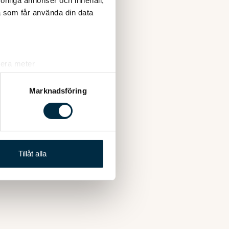
rsonliga annonser och innehåll,
a som får använda din data
lera meter
ryck)
ljsektionen
. Du kan ändra
Marknadsföring
andahålla funktioner för
n information från din enhet
 tur kombinera informationen
Tillåt alla
deras tjänster.