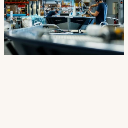
Linder Aluminiumbåtar AB
Kanotleden 5 • SE-362 32 Tingsryd
info@linder.se
Tel: +46 (0)477-190 00 • E-post: