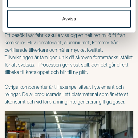
bråkdelar energi i förhållande till den jungfruliga produktionen.
information som du har tillhandahållit eller som de har
samlat in när du har använt deras tjänster.
Avvisa
LINDER PRODUKTION
Ett besök i vår fabrik skulle visa dig en helt ren miljö fri från
kemikalier. Huvudmaterialet, aluminiumet, kommer från
certifierade tillverkare och håller mycket kvalitet.
Tillverkningen är tämligen unik då skroven formsträcks istället
för att svetsas. Processen ger visst spill, och det går direkt
tillbaka till kretsloppet och blir till ny plåt.
Övriga komponenter är till exempel sitsar, flytelement och
relingar. De är producerade i ett platsmaterial som är ytterst
skonsamt och vid förbränning inte genererar giftiga gaser.