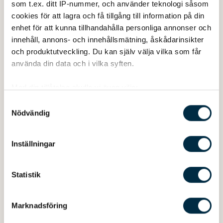
som t.ex. ditt IP-nummer, och använder teknologi såsom
Nyheter
Produktnyheter
cookies för att lagra och få tillgång till information på din
enhet för att kunna tillhandahålla personliga annonser och
2020-01-03
innehåll, annons- och innehållsmätning, åskådarinsikter
FISKEDÄCK/SOLDÄCK TILL ARKIP
och produktutveckling. Du kan själv välja vilka som får
530 BR
använda din data och i vilka syften.
Med din tillåtelse skulle vi även vilja:
Samla in information om din geografiska plats
Samtyckesval
Nödvändig
som kan ha en noggrannhet på upp till flera meter
Identifiera din enhet genom att aktivt skanna den
för specifika kännetecken (fingeravtryck)
Inställningar
Ta reda på mer om hur dina personliga uppgifter
behandlas och ställ in dina preferenser i
detaljsektionen
.
Statistik
Du kan ändra eller dra tillbaka ditt samtycke när som
helst från cookie-förklaringen.
Marknadsföring
Vi använder enhetsidentifierare för att anpassa innehållet
och annonserna till användarna, tillhandahålla funktioner