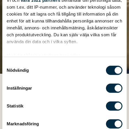
Vi och
våra 1022 partners
behandlar din personliga data,
som t.ex. ditt IP-nummer, och använder teknologi såsom
cookies för att lagra och få tillgång till information på din
enhet för att kunna tillhandahålla personliga annonser och
innehåll, annons- och innehållsmätning, åskådarinsikter
och produktutveckling. Du kan själv välja vilka som får
använda din data och i vilka syften.
Med din tillåtelse skulle vi även vilja:
Samla in information om din geografiska plats
Samtyckesval
Nödvändig
som kan ha en noggrannhet på upp till flera meter
Lindernytt
Identifiera din enhet genom att aktivt skanna den
Produktnyheter
Nyhet! Uppdaterad Fiskestol paket 445 Catch
för specifika kännetecken (fingeravtryck)
Inställningar
Ta reda på mer om hur dina personliga uppgifter
behandlas och ställ in dina preferenser i
detaljsektionen
.
Statistik
Du kan ändra eller dra tillbaka ditt samtycke när som
NY UPPDATERAD
helst från cookie-förklaringen.
FISKESTOL PAKET TILL 445
Marknadsföring
Vi använder enhetsidentifierare för att anpassa innehållet