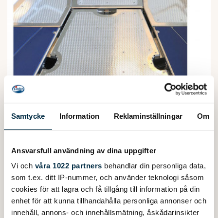
Samtycke
Information
Reklaminställningar
Om
Nyheter
Produktnyheter
Ansvarsfull användning av dina uppgifter
2020-01-03
Vi och
våra 1022 partners
behandlar din personliga data,
FISKEDÄCK/SOLDÄCK TILL ARKIP
som t.ex. ditt IP-nummer, och använder teknologi såsom
cookies för att lagra och få tillgång till information på din
530 BR
enhet för att kunna tillhandahålla personliga annonser och
innehåll, annons- och innehållsmätning, åskådarinsikter