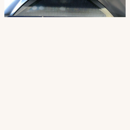
Nyheter
Produktnyheter
2020-01-03
FÖRDÄCK FÖR ELMOTOR TILL 445
BASIC/MAX