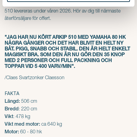
Självläns och länspump är standard.
510 levereras under våren 2026. Hör av dig till närmaste
återförsäljare för offert.
"JAG HAR NU KÖRT ARKIP 510 MED YAMAHA 80 HK
NÅGRA GÅNGER OCH DET HAR BLIVIT EN HELT NY
BÅT. PIGG, SNABB OCH STABIL. DEN ÄR HELT ENKELT
MAGISKT BRA. SOM DEN ÄR NU GÖR DEN 35 KNOP
MED 2 PERSONER OCH FULL PACKNING OCH
TOPPAR VID 5 400 VARV/MIN".
/Claes Svartzonker Claesson
FAKTA
Längd:
506 cm
Bredd
: 220 cm
Vikt
: 478 kg
Vikt med motor:
ca 640 kg
Motor:
60 - 80 hk