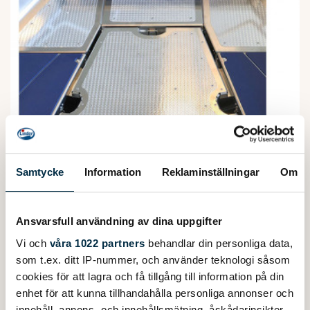
Samtycke
Information
Reklaminställningar
Om
Nyheter
Produktnyheter
Ansvarsfull användning av dina uppgifter
Vi och
våra 1022 partners
behandlar din personliga data,
2020-01-03
som t.ex. ditt IP-nummer, och använder teknologi såsom
FISKEDÄCK/SOLDÄCK TILL ARKIP
cookies för att lagra och få tillgång till information på din
530 BR
enhet för att kunna tillhandahålla personliga annonser och
innehåll, annons- och innehållsmätning, åskådarinsikter