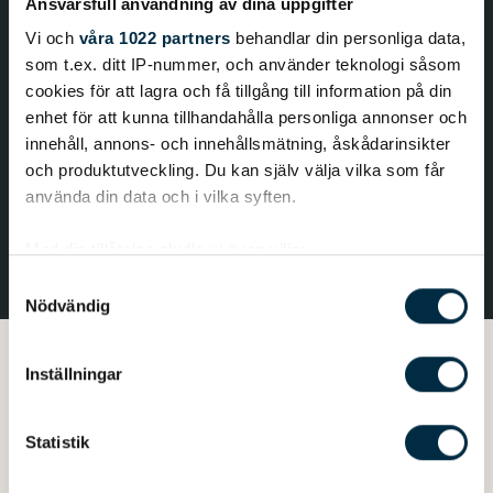
Ansvarsfull användning av dina uppgifter
Vi och
våra 1022 partners
behandlar din personliga data,
som t.ex. ditt IP-nummer, och använder teknologi såsom
cookies för att lagra och få tillgång till information på din
enhet för att kunna tillhandahålla personliga annonser och
innehåll, annons- och innehållsmätning, åskådarinsikter
och produktutveckling. Du kan själv välja vilka som får
använda din data och i vilka syften.
Med din tillåtelse skulle vi även vilja:
Samla in information om din geografiska plats
Samtyckesval
Nödvändig
som kan ha en noggrannhet på upp till flera meter
Lindernytt
Identifiera din enhet genom att aktivt skanna den
Produktnyheter
VÄLJ DEKALFÄRG PÅ DIN BÅT
för specifika kännetecken (fingeravtryck)
Inställningar
Ta reda på mer om hur dina personliga uppgifter
behandlas och ställ in dina preferenser i
detaljsektionen
.
Statistik
Du kan ändra eller dra tillbaka ditt samtycke när som
VÄLJ DEKALFÄRG
helst från cookie-förklaringen.