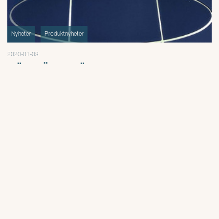
Nyheter
Produktnyheter
2020-01-03
FÖRDÄCK FÖR ELMOTOR TILL 445
BASIC/MAX