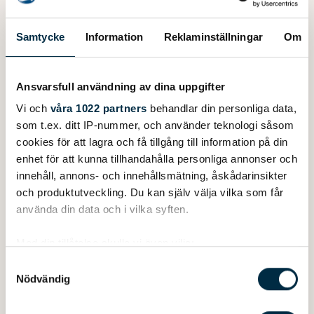
Samtycke
Information
Reklaminställningar
Om
Ansvarsfull användning av dina uppgifter
Vi och
våra 1022 partners
behandlar din personliga data,
som t.ex. ditt IP-nummer, och använder teknologi såsom
cookies för att lagra och få tillgång till information på din
enhet för att kunna tillhandahålla personliga annonser och
innehåll, annons- och innehållsmätning, åskådarinsikter
och produktutveckling. Du kan själv välja vilka som får
använda din data och i vilka syften.
Med din tillåtelse skulle vi även vilja:
Samla in information om din geografiska plats
Samtyckesval
2400 mm åror av aluminium med årblad av plast.
Nödvändig
som kan ha en noggrannhet på upp till flera meter
Identifiera din enhet genom att aktivt skanna den
Pris per par. Ledklyka ingår ej.
för specifika kännetecken (fingeravtryck)