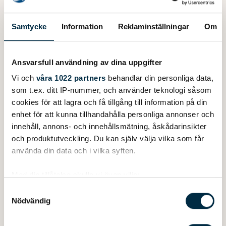
Samtycke
Information
Reklaminställningar
Om
Ansvarsfull användning av dina uppgifter
Vi och
våra 1022 partners
behandlar din personliga data,
som t.ex. ditt IP-nummer, och använder teknologi såsom
cookies för att lagra och få tillgång till information på din
enhet för att kunna tillhandahålla personliga annonser och
innehåll, annons- och innehållsmätning, åskådarinsikter
och produktutveckling. Du kan själv välja vilka som får
använda din data och i vilka syften.
Med din tillåtelse skulle vi även vilja:
Samla in information om din geografiska plats
Samtyckesval
Paddlar i lamellt limmad fur med mycket hög kvalitet.
Nödvändig
som kan ha en noggrannhet på upp till flera meter
Passar till privat bruk. Bladets bredd 150 mm. Vikt ca
Identifiera din enhet genom att aktivt skanna den
850 g.
för specifika kännetecken (fingeravtryck)