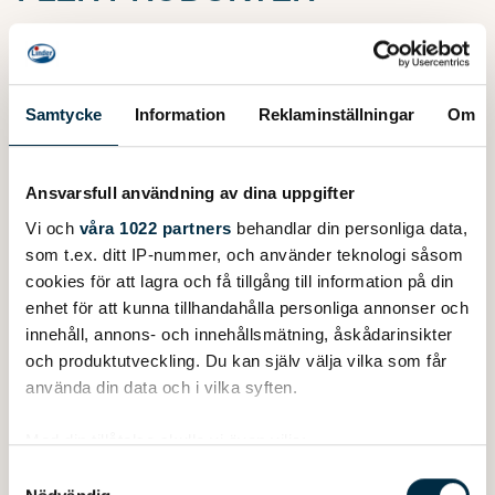
Samtycke
Information
Reklaminställningar
Om
Ansvarsfull användning av dina uppgifter
Vi och
våra 1022 partners
behandlar din personliga data,
som t.ex. ditt IP-nummer, och använder teknologi såsom
cookies för att lagra och få tillgång till information på din
enhet för att kunna tillhandahålla personliga annonser och
innehåll, annons- och innehållsmätning, åskådarinsikter
och produktutveckling. Du kan själv välja vilka som får
Båttillbehör
använda din data och i vilka syften.
Låspaket
1 850kr
Med din tillåtelse skulle vi även vilja:
Samla in information om din geografiska plats
Samtyckesval