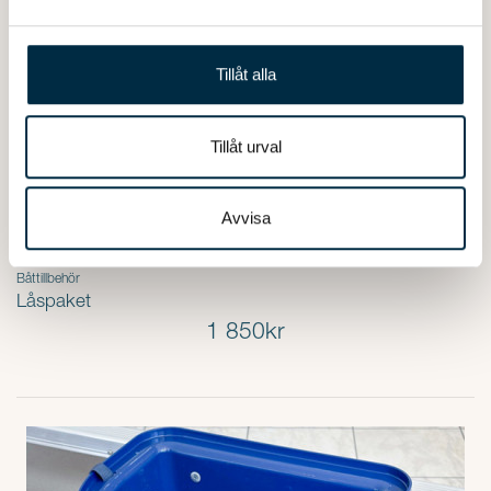
och annonserna till användarna, tillhandahålla funktioner
för sociala medier och analysera vår trafik. Vi
vidarebefordrar även sådana identifierare och annan
Tillåt alla
information från din enhet till de sociala medier och
annons- och analysföretag som vi samarbetar med.
Dessa kan i sin tur kombinera informationen med annan
Tillåt urval
information som du har tillhandahållit eller som de har
samlat in när du har använt deras tjänster.
Avvisa
Båttillbehör
Låspaket
1 850kr