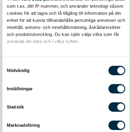
som t.ex. ditt IP-nummer, och använder teknologi såsom
cookies för att lagra och få tillgång till information på din
enhet för att kunna tillhandahålla personliga annonser och
innehåll, annons- och innehållsmätning, åskådarinsikter
och produktutveckling. Du kan själv välja vilka som får
använda din data och i vilka syften.
Med din tillåtelse skulle vi även vilja:
Samla in information om din geografiska plats
Samtyckesval
Nödvändig
som kan ha en noggrannhet på upp till flera meter
Identifiera din enhet genom att aktivt skanna den
Båttillbehör
Anodkit för eftermontage
för specifika kännetecken (fingeravtryck)
Inställningar
1 090kr
Ta reda på mer om hur dina personliga uppgifter
behandlas och ställ in dina preferenser i
detaljsektionen
.
Statistik
Du kan ändra eller dra tillbaka ditt samtycke när som
helst från cookie-förklaringen.
Marknadsföring
Vi använder enhetsidentifierare för att anpassa innehållet