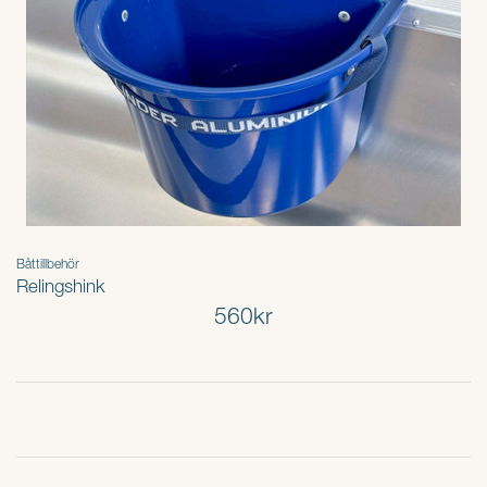
Båttillbehör
Relingshink
560kr