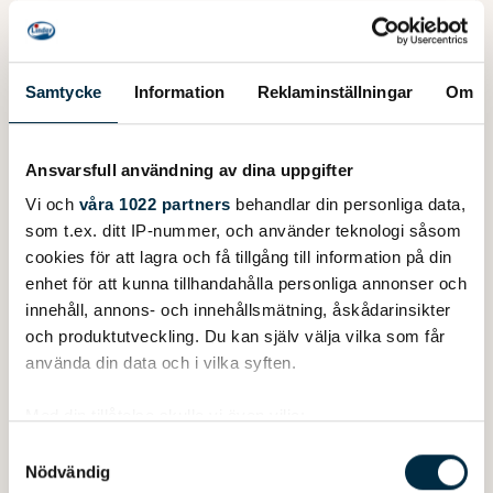
Samtycke
Information
Reklaminställningar
Om
Ansvarsfull användning av dina uppgifter
Vi och
våra 1022 partners
behandlar din personliga data,
som t.ex. ditt IP-nummer, och använder teknologi såsom
cookies för att lagra och få tillgång till information på din
enhet för att kunna tillhandahålla personliga annonser och
innehåll, annons- och innehållsmätning, åskådarinsikter
och produktutveckling. Du kan själv välja vilka som får
använda din data och i vilka syften.
Med din tillåtelse skulle vi även vilja:
Länspump till Fishing 440.
Samla in information om din geografiska plats
Samtyckesval
Innehåller Länspump Rule-Mate 500 automatisk,
Nödvändig
som kan ha en noggrannhet på upp till flera meter
kabelstam, fästplåt med brytare, bordsgenomföring.