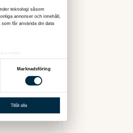
änder teknologi såsom
rsonliga annonser och innehåll,
a som får använda din data
lera meter
ryck)
ljsektionen
. Du kan ändra
Marknadsföring
andahålla funktioner för
n information från din enhet
 tur kombinera informationen
Tillåt alla
deras tjänster.