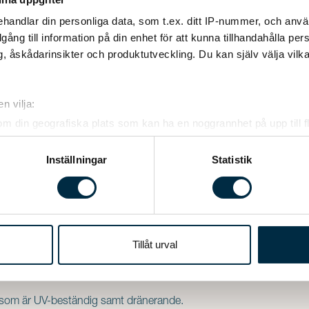
handlar din personliga data, som t.ex. ditt IP-nummer, och anv
illgång till information på din enhet för att kunna tillhandahålla pe
, åskådarinsikter och produktutveckling. Du kan själv välja vilk
n vilja:
om din geografiska plats som kan ha en noggrannhet på upp till f
genom att aktivt skanna den för specifika kännetecken (fingeravt
rsonliga uppgifter behandlas och ställ in dina preferenser i
deta
Inställningar
Statistik
ke när som helst från cookie-förklaringen.
e för att anpassa innehållet och annonserna till användarna, tillh
vår trafik. Vi vidarebefordrar även sådana identifierare och anna
nnons- och analysföretag som vi samarbetar med. Dessa kan i sin
Tillåt urval
har tillhandahållit eller som de har samlat in när du har använt 
 som är UV-beständig samt dränerande.