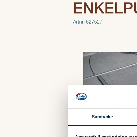
ENKELP
Artnr: 627527
Samtycke
Ansvarsfull användning av d