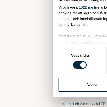
Vi och
våra 1022 partners
be
cookies för att lagra och få t
annons- och innehållsmätning
och i vilka syften.
Med din tillåtelse skulle vi äve
Samla in information 
Identifiera din enhet 
Samtyckesval
Ta reda på mer om hur dina pe
Nödvändig
eller dra tillbaka ditt samtyc
Vi använder enhetsidentifierar
sociala medier och analysera 
till de sociala medier och a
Avvisa
med annan information som du 
Matta durk 6 mm tjock i PP