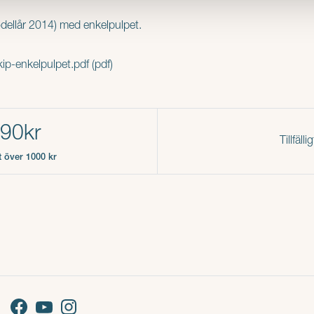
odellår 2014) med enkelpulpet.
ip-enkelpulpet.pdf (pdf)
290kr
Tillfälli
kt över 1000 kr