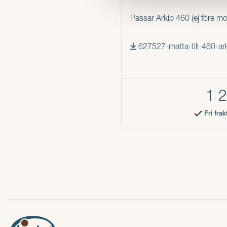
Passar Arkip 460 (ej före m
627527-matta-till-460-ark
1 
Fri fra