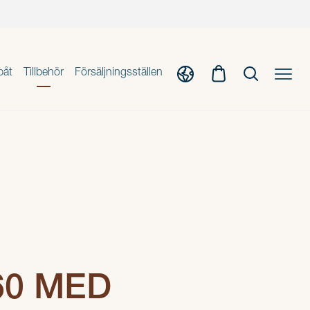
båt
Tillbehör
Försäljningsställen
60 MED