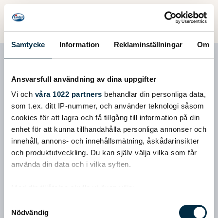
Samtycke
Information
Reklaminställningar
Om
Arkip 570 + Suzuki 80 hk
Ansvarsfull användning av dina uppgifter
Vi och
våra 1022 partners
behandlar din personliga data,
som t.ex. ditt IP-nummer, och använder teknologi såsom
cookies för att lagra och få tillgång till information på din
enhet för att kunna tillhandahålla personliga annonser och
innehåll, annons- och innehållsmätning, åskådarinsikter
och produktutveckling. Du kan själv välja vilka som får
använda din data och i vilka syften.
Med din tillåtelse skulle vi även vilja:
Samla in information om din geografiska plats
Samtyckesval
Nödvändig
som kan ha en noggrannhet på upp till flera meter