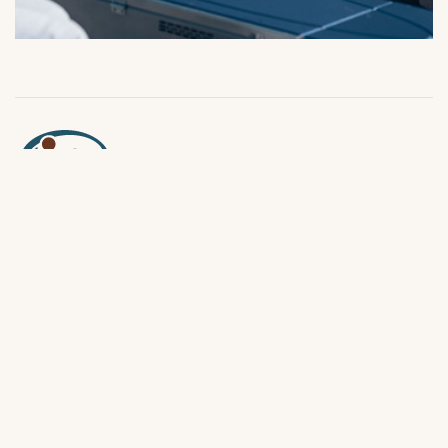
Linder Aluminiumbåtar AB Kanotleden 5 • SE-362 32
Tingsryd
Tel: +46 (0)477-190 00
E-mail:
info@linder.se
Datenschutz-bestimmungen
Einwilligung für Cookies