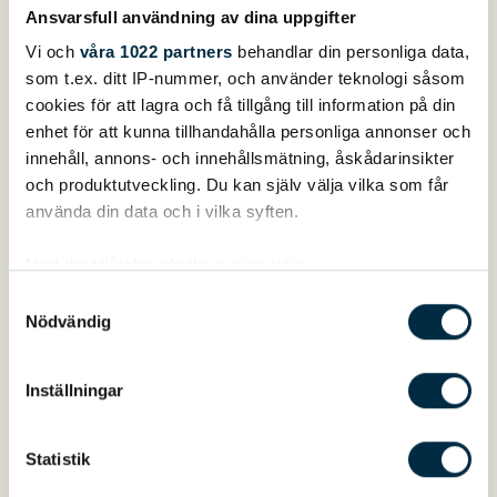
Ansvarsfull användning av dina uppgifter
Vi och
våra 1022 partners
behandlar din personliga data,
DEUTSCHLAND
som t.ex. ditt IP-nummer, och använder teknologi såsom
cookies för att lagra och få tillgång till information på din
Boats&More GmbH, Altrip
enhet för att kunna tillhandahålla personliga annonser och
innehåll, annons- och innehållsmätning, åskådarinsikter
Boote Jochum GmbH, Deisenhofen
och produktutveckling. Du kan själv välja vilka som får
Bootscenter B1, Werder Havel
använda din data och i vilka syften.
Bootscenter Müritz, Röbel/Müritz
Med din tillåtelse skulle vi även vilja:
Samla in information om din geografiska plats
Samtyckesval
Gründl-Bootsimport GmbH & Co.KG, Bönningstedt
Nödvändig
som kan ha en noggrannhet på upp till flera meter
Identifiera din enhet genom att aktivt skanna den
Insel Garage Beck, Reichenau
för specifika kännetecken (fingeravtryck)
Inställningar
Ta reda på mer om hur dina personliga uppgifter
Kanulager André Edinger, Thalmässing
behandlas och ställ in dina preferenser i
detaljsektionen
.
Statistik
Du kan ändra eller dra tillbaka ditt samtycke när som
Kieler Bootsschau, Kiel
helst från cookie-förklaringen.