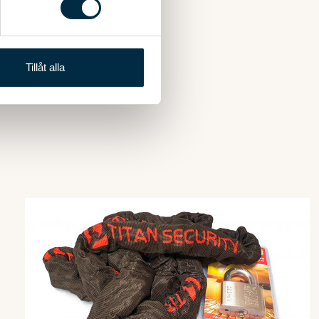
andahålla funktioner för
gt slut
n information från din enhet
 tur kombinera informationen
Tillåt alla
deras tjänster.