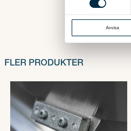
6
Vi använder enhetsidentifierar
sociala medier och analysera 
Fri fra
till de sociala medier och a
Avvisa
med annan information som du 
FLER PRODUKTER