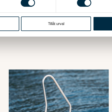
00kr
e för att anpassa innehållet och annonserna till användarna, tillh
Tillfälli
vår trafik. Vi vidarebefordrar även sådana identifierare och anna
kt över 1000 kr
nnons- och analysföretag som vi samarbetar med. Dessa kan i sin
Tillåt urval
har tillhandahållit eller som de har samlat in när du har använt 