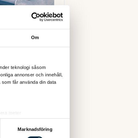
Om
änder teknologi såsom
rsonliga annonser och innehåll,
a som får använda din data
lera meter
ryck)
ljsektionen
. Du kan ändra
Marknadsföring