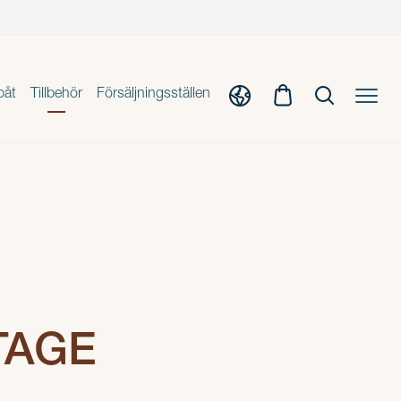
båt
Tillbehör
Försäljningsställen
TAGE