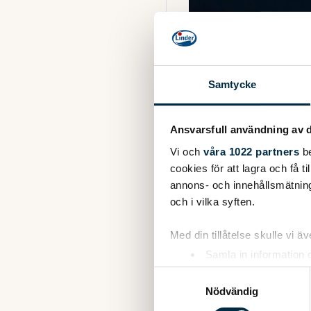
Samtycke
Ansvarsfull användning av d
Vi och
våra 1022 partners
be
cookies för att lagra och få t
annons- och innehållsmätning
Eloxerad aluminium 165 mm
och i vilka syften.
Distansrör, rostfri insex sk
Passar FISHING 440/410
Med din tillåtelse skulle vi äve
Säljes styckvis.
Samla in information 
Identifiera din enhet 
Monteringsanvisning (pdf
Samtyckesval
Ta reda på mer om hur dina pe
Nödvändig
eller dra tillbaka ditt samtyc