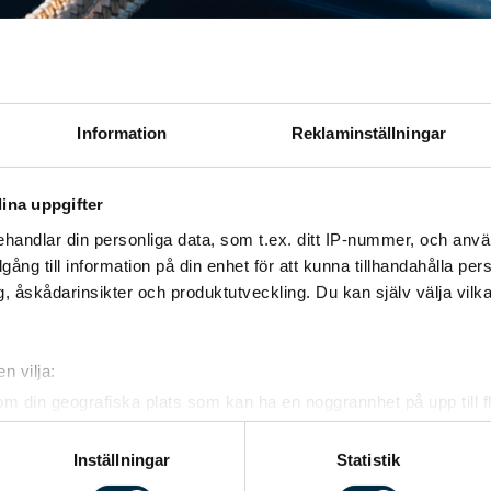
Information
Reklaminställningar
ina uppgifter
handlar din personliga data, som t.ex. ditt IP-nummer, och anv
illgång till information på din enhet för att kunna tillhandahålla pe
, åskådarinsikter och produktutveckling. Du kan själv välja vilk
.
ruv och monteringsanvisning medföljer.
 och SPORTSMAN 400/355.
n vilja:
om din geografiska plats som kan ha en noggrannhet på upp till f
genom att aktivt skanna den för specifika kännetecken (fingeravt
)
rsonliga uppgifter behandlas och ställ in dina preferenser i
deta
Inställningar
Statistik
ke när som helst från cookie-förklaringen.