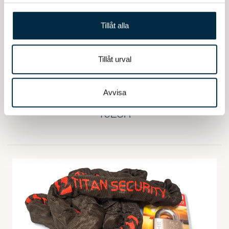
för sociala medier och analysera vår trafik. Vi
vidarebefordrar även sådana identifierare och annan
Tillåt alla
information från din enhet till de sociala medier och
annons- och analysföretag som vi samarbetar med.
Dessa kan i sin tur kombinera informationen med annan
Tillåt urval
information som du har tillhandahållit eller som de har
samlat in när du har använt deras tjänster.
Bootszubehör
Avvisa
Rumpfstopfen.
15EUR