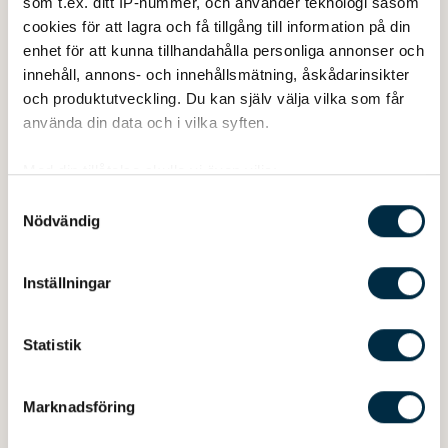
som t.ex. ditt IP-nummer, och använder teknologi såsom
cookies för att lagra och få tillgång till information på din
enhet för att kunna tillhandahålla personliga annonser och
innehåll, annons- och innehållsmätning, åskådarinsikter
och produktutveckling. Du kan själv välja vilka som får
använda din data och i vilka syften.
Med din tillåtelse skulle vi även vilja:
Bootszubehör
Samla in information om din geografiska plats
Samtyckesval
Neuheit! Anodensatz Navalloy
Nödvändig
som kan ha en noggrannhet på upp till flera meter
95EUR
Identifiera din enhet genom att aktivt skanna den
för specifika kännetecken (fingeravtryck)
Inställningar
Ta reda på mer om hur dina personliga uppgifter
behandlas och ställ in dina preferenser i
detaljsektionen
.
Statistik
Du kan ändra eller dra tillbaka ditt samtycke när som
helst från cookie-förklaringen.
Marknadsföring
Vi använder enhetsidentifierare för att anpassa innehållet
och annonserna till användarna, tillhandahålla funktioner