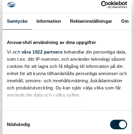
Samtycke
Information
Reklaminställningar
Om
Ansvarsfull användning av dina uppgifter
Vi och
våra 1022 partners
behandlar din personliga data,
som t.ex. ditt IP-nummer, och använder teknologi såsom
cookies för att lagra och få tillgång till information på din
enhet för att kunna tillhandahålla personliga annonser och
innehåll, annons- och innehållsmätning, åskådarinsikter
och produktutveckling. Du kan själv välja vilka som får
använda din data och i vilka syften.
Med din tillåtelse skulle vi även vilja:
Samla in information om din geografiska plats
Samtyckesval
Stechpaddel aus Kiefern-Leimholz von sehr hoher
Nödvändig
som kan ha en noggrannhet på upp till flera meter
Qualität. Für Privatgebrauch geeignet. Blattbreite: 150
Identifiera din enhet genom att aktivt skanna den
mm. Gewicht: ca. 850 g.