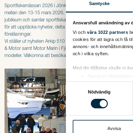
Samtycke
Sportfiskemässan 2026 i Jönköping äger rum på Elmia
mellan den 13-15 mars 2026. Evenemanget firar sitt 20:e
jubileum och samlar sportfiskare, branschen och besökare
Ansvarsfull användning av d
för att upptäcka nyheter, delta i aktiviteter och inspireras av
Vi och
våra 1022 partners
be
föreläsningar.
cookies för att lagra och få t
Vi ställer ut nyheten Arkip 510 tillsammans med Borås Marin
annons- och innehållsmätning
& Motor samt Motor Marin i Fjälkinge. Borås visar även fler
och i vilka syften.
modeller. Välkomna att besöka oss.
Med din tillåtelse skulle vi äve
Samla in information 
Identifiera din enhet 
Samtyckesval
Ta reda på mer om hur dina pe
Nödvändig
eller dra tillbaka ditt samtyc
Vi använder enhetsidentifierar
sociala medier och analysera 
till de sociala medier och a
Avvisa