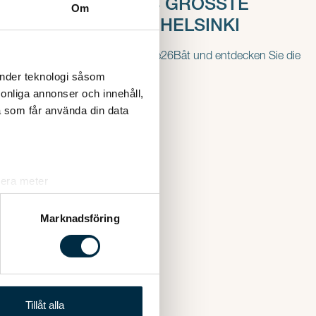
– NORDEUROPAS GRÖSSTE B
Om
OOTSMESSE IN HELSINKI
Besuchen Sie uns auf der Vene26Båt und entdecken Sie die
neuesten Linder-Highlights.
änder teknologi såsom
rsonliga annonser och innehåll,
a som får använda din data
lera meter
ryck)
ljsektionen
. Du kan ändra
Marknadsföring
andahålla funktioner för
n information från din enhet
 tur kombinera informationen
Tillåt alla