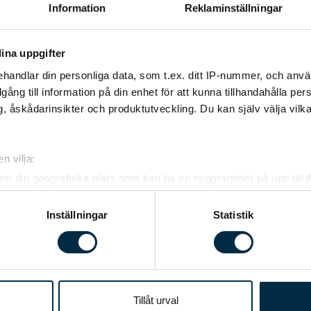
Information
Reklaminställningar
Sveriges största båtmässa inomhus Allt för sjön öppnar,
kanske för sista gången, den 5–8 mars och den 12–15 mars
2026. Mässan hålls på Stockholmsmässan och är det
ina uppgifter
officiella startskottet för båtsäsongen, med ett brett utbud av
handlar din personliga data, som t.ex. ditt IP-nummer, och anv
båtar, tillbehör och inspirerande experter. Skanstull
illgång till information på din enhet för att kunna tillhandahålla pe
Marin/Marindepån ställer ut en del av vårt sortiment och
, åskådarinsikter och produktutveckling. Du kan själv välja vilk
nyheterna Arkip 510 och 570. Välkomna att besöka oss.
n vilja:
om din geografiska plats som kan ha en noggrannhet på upp till f
genom att aktivt skanna den för specifika kännetecken (fingeravt
rsonliga uppgifter behandlas och ställ in dina preferenser i
deta
Inställningar
Statistik
ke när som helst från cookie-förklaringen.
e för att anpassa innehållet och annonserna till användarna, tillh
vår trafik. Vi vidarebefordrar även sådana identifierare och anna
nnons- och analysföretag som vi samarbetar med. Dessa kan i sin
Tillåt urval