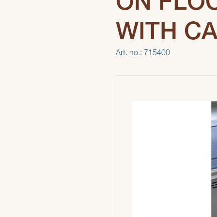
ON FLO
WITH C
Art. no.: 715400