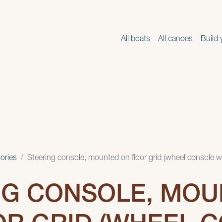
All boats
All canoes
Build 
ories
Steering console, mounted on floor grid (wheel console wi
NG CONSOLE, MO