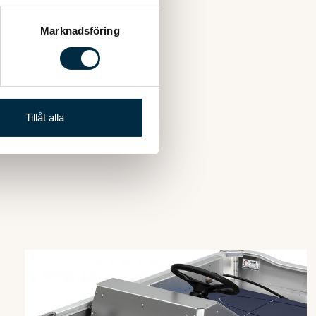
ryck)
ljsektionen
. Du kan ändra
Marknadsföring
andahålla funktioner för
n information från din enhet
 tur kombinera informationen
Tillåt alla
deras tjänster.