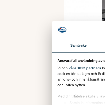
Samtycke
Ansvarsfull användning av d
Vi och
våra 1022 partners
be
cookies för att lagra och få t
annons- och innehållsmätning
och i vilka syften.
Fitting instructions include
Med din tillåtelse skulle vi äve
Includes wheel console, and
long).
Samla in information 