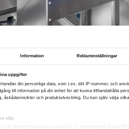
Information
Reklaminställningar
ina uppgifter
handlar din personliga data, som t.ex. ditt IP-nummer, och anv
illgång till information på din enhet för att kunna tillhandahålla pe
, åskådarinsikter och produktutveckling. Du kan själv välja vilk
d. For use with steering tube.
n vilja:
 cable control (the cables are 325 mm
om din geografiska plats som kan ha en noggrannhet på upp till f