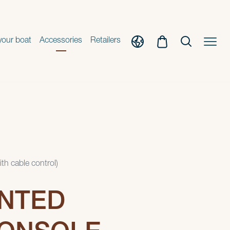
your boat
Accessories
Retailers
th cable control)
UNTED