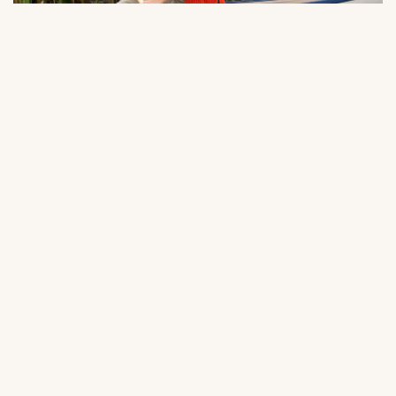
BUILD YOUR OWN
INKAS
Choose from our aluminum canoes. Here, you can
already add extra features and customize your
canoe to suit your exact needs. Perhaps a fishing
canoe? Of course, you can then purchase it directly
here.
Build Your Own Canoe