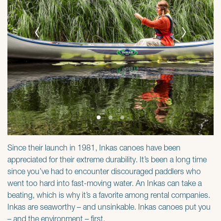
Since their launch in 1981, Inkas canoes have been
appreciated for their extreme durability. It’s been a long time
since you’ve had to encounter discouraged paddlers who
went too hard into fast-moving water. An Inkas can take a
beating, which is why it’s a favorite among rental companies.
Inkas are seaworthy – and unsinkable. Inkas canoes put you
– and the environment – first.