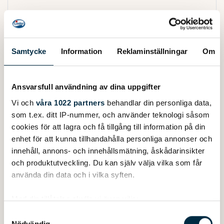
Samtycke
Information
Reklaminställningar
Om
Ansvarsfull användning av dina uppgifter
Vi och
våra 1022 partners
behandlar din personliga data,
som t.ex. ditt IP-nummer, och använder teknologi såsom
cookies för att lagra och få tillgång till information på din
enhet för att kunna tillhandahålla personliga annonser och
innehåll, annons- och innehållsmätning, åskådarinsikter
och produktutveckling. Du kan själv välja vilka som får
använda din data och i vilka syften.
Med din tillåtelse skulle vi även vilja:
Watertight pack sack with welded seams and roll-over
Samla in information om din geografiska plats
Samtyckesval
closure with quick-release catch. Perfect for protecting
Nödvändig